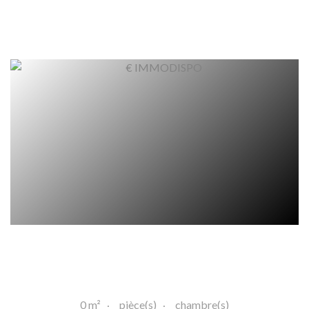
0 m²
pièce(s)
chambre(s)