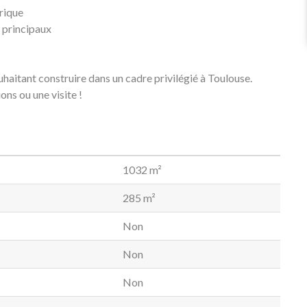
trique
 principaux
haitant construire dans un cadre privilégié à Toulouse.
ns ou une visite !
1032 m²
285 m²
Non
Non
Non