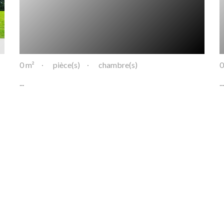
0 m²
pièce(s)
chambre(s)
0
...
...